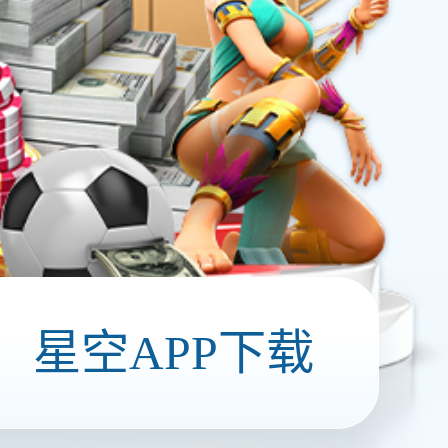
光难掩团队短板
抢眼的球员。他在前场多次利用个人盘带撕
远射洞穿对方球门，一度帮助球队扳平比
兹的出色表现虽然让人眼前一亮，但维图斯
应和跑位，使得他的传球多次陷入孤军奋战
次成功突破和3次关键传球，数据堪称亮
更多胜势。这种“一人闪光、全队黯淡”的
赖性问题。
威尼斯并非偶然