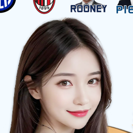
专业数据、高清视频，
爱游戏最新官网APP
与网页版为您提供便
APP下载
网页版入口
在刚刚结束的一场意乙联赛焦点战中，维图斯在主
憾落败。尽管球队核心爱德华兹在比赛中展现出
进球，但维图斯整体攻防两端的漏洞依然无法弥