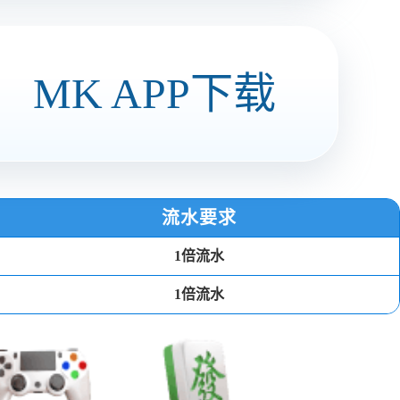
爱游戏最新官网
游戏最新官网-爱游戏（中国） ✅eson推荐🌈「2026好
运滚滚」【官方授权】✅ 成立于2010年1月，注册资金1
，是一家生产各类互联网游戏产品的软件开发厂家，是一
集科研、生产、销售为一体的互联网游戏产品企业。爱游
戏最新官网-爱游戏（中国）只有注重产品质量，才可以走
更远，才可以赢得未来。我们公司用优良的产品为广大客
户提供游戏娱乐服务和新型互联网游戏产品！