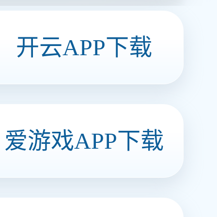
么球队的防守端则堪称灾难。威尼斯的两粒
边后卫回传力量过小被对手截断，第二球则
细节反映出维图斯在防守纪律性和专注度上
尼斯这样的中游球队，其实早有预兆——此
分。主教练在赛后采访中承认，球队需要尽
的出色表现再亮眼，也难以帮助球队走出困
程考验重重
位，距离降级区仅差4分。接下来的赛程
形势不容乐观。要想扭转颓势，维图斯必须
计更加多元的进攻套路，减少对单一球员的
时的协防意识。此外，球队的轮换阵容深度
。爱德华兹在赛后表示，全队会认真总结教