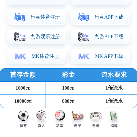
恶意犯规逃过红牌
在英格兰足坛的历史长河中，曼联与利物浦之间的“双
红会”始终是激情与对抗的代名词。然而，近期这场焦
点战役的火药味却达到了近年来的顶峰——不仅在比
分上充满悬念，更因一次争议判罚引发轩然大波。曼
联中场大将卡塞米罗在比赛中一次凶狠的恶意犯规逃
过红牌，赛后成为舆论漩涡的中心，让这场本就充满
恩怨的对决增添了更多火药味十足的话题。